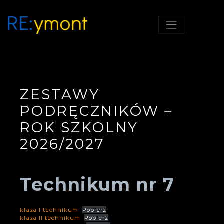
RE;YMONT, SZKOŁA Z
RE:YMONT
POMYSŁEM!
ZESTAWY
PODRĘCZNIKÓW –
ROK SZKOLNY
2026/2027
Technikum nr 7
klasa I technikum
Pobierz
klasa II technikum
Pobierz