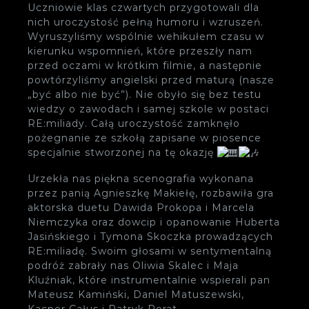
Uczniowie klas czwartych przygotowali dla
nich uroczystość pełną humoru i wzruszeń.
Wyruszyliśmy wspólnie wehikułem czasu w
kierunku wspomnień, które przeszły nam
przed oczami w krótkim filmie, a następnie
powtórzyliśmy angielski przed maturą (nasze
„być albo nie być”). Nie obyło się bez testu
wiedzy o zawodach i samej szkole w postaci
RE:miliady. Całą uroczystość zamknęło
pożegnanie ze szkołą zapisane w piosence
specjalnie stworzonej na tę okazję
Urzekła nas piękna scenografia wykonana
przez panią Agnieszkę Makiełę, rozbawiła gra
aktorska duetu Dawida Prokopa i Marcela
Niemczyka oraz dowcip i opanowanie Huberta
Jasińskiego i Tymona Skoczka prowadzących
RE:miliadę. Swoim głosami w sentymentalną
podróż zabrały nas Oliwia Skalec i Maja
Kluźniak, które instrumentalnie wspierali pan
Mateusz Kamiński, Daniel Matuszewski,
Kacper Całus i Patryk Rorat.