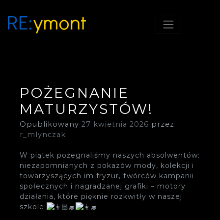
RE;YMONT, SZKOŁA Z
RE:YMONT
POMYSŁEM!
POŻEGNANIE
MATURZYSTÓW!
Opublikowany
27 kwietnia 2026
przez
r_mlynczak
W piątek pożegnaliśmy naszych absolwentów:
niezapomnianych z pokazów mody, kolekcji i
towarzyszących im fryzur, twórców kampanii
społecznych i nagradzanej grafiki – motory
działania, które pięknie rozkwitły w naszej
szkole