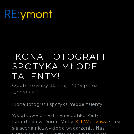
RE;YMONT, SZKOŁA Z
RE:YMONT
POMYSŁEM!
IKONA FOTOGRAFII
SPOTYKA MŁODE
TALENTY!
Opublikowany
30 maja 2026
przez
r_mlynczak
Ikona fotografii spotyka młode talenty!
Wyjątkowe przestrzenie butiku Karla
Lagerfelda w Domu Mody
Klif Warszawa
stały
się sceną niezwykłego wydarzenia. Nasi