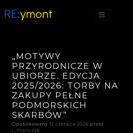
RE;YMONT, SZKOŁA Z
RE:YMONT
POMYSŁEM!
„MOTYWY
PRZYRODNICZE W
UBIORZE. EDYCJA
2025/2026: TORBY NA
ZAKUPY PEŁNE
PODMORSKICH
SKARBÓW”
Opublikowany
12 czerwca 2026
przez
r_mlynczak