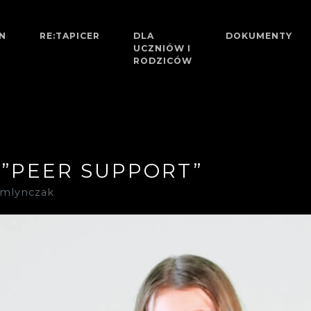
GN
RE:TAPICER
DLA
DOKUMENTY
UCZNIÓW I
RODZICÓW
 ”PEER SUPPORT”
_mlynczak