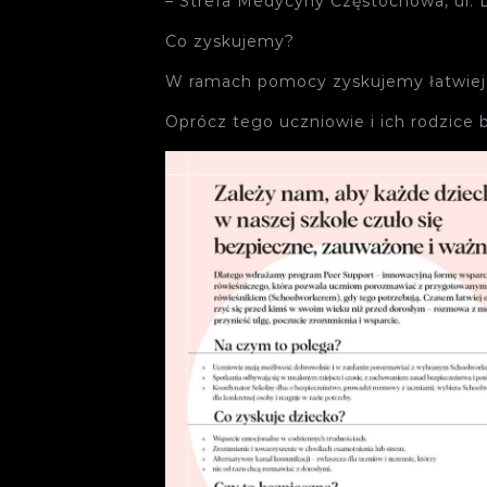
– Strefa Medycyny Częstochowa, ul
Co zyskujemy?
W ramach pomocy zyskujemy łatwiejsz
Oprócz tego uczniowie i ich rodzice