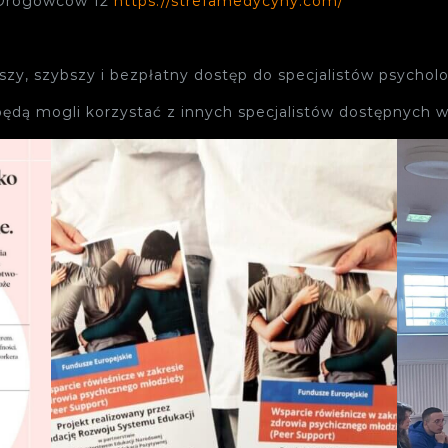
. Drogowców 12
https://strefamedycyny.com/
y, szybszy i bezpłatny dostęp do specjalistów psycholo
 będą mogli korzystać z innych specjalistów dostępnyc