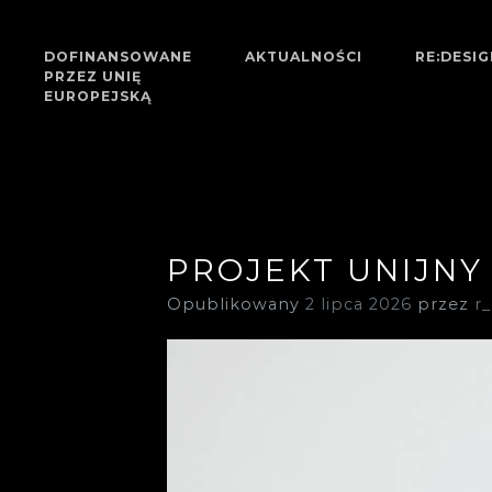
DOFINANSOWANE
AKTUALNOŚCI
RE:DESI
PRZEZ UNIĘ
RE;YMONT, SZKOŁA Z POMYSŁEM!
RE:YMONT
EUROPEJSKĄ
PROJEKT UNIJNY
Opublikowany
2 lipca 2026
przez
r