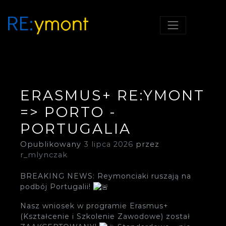
RE;YMONT, SZKOŁA Z
RE:YMONT
POMYSŁEM!
ERASMUS+ RE:YMONT
=> PORTO -
PORTUGALIA
Opublikowany
3 lipca 2026
przez
r_mlynczak
BREAKING NEWS: Reymonciaki ruszają na
podbój Portugalii!
Nasz wniosek w programie Erasmus+
(Kształcenie i Szkolenie Zawodowe) został